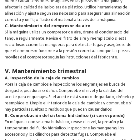
puede causar tensiones desiguales en las piezas de la máquina y
afectar la calidad de las bolsas de plástico. Utilice herramientas de
alineación y ajuste según sea necesario para asegurar una alineación
correcta y un flujo fluido del material a través de la máquina.
C. Mantenimiento del compresor de aire
Si la máquina utiliza un compresor de aire, drene el condensado del
tanque regularmente. Revise el filtro de aire y reemplácelo si está
sucio. Inspeccione las mangueras para detectar fugas y asegúrese de
que el compresor funcione a la presión correcta. Lubrique las piezas
móviles del compresor según las instrucciones del fabricante.
V. Mantenimiento trimestral
A. Inspección de la caja de cambios
Abra la caja de cambios e inspeccione los engranajes en busca de
desgaste, picaduras o daños. Compruebe el nivel y la calidad del
aceite para engranajes. Si el aceite está sucio o degradado, drénelo y
reemplácelo. Limpie el interior de la caja de cambios y compruebe si
hay partículas sueltas o residuos que puedan causar daños.
B. Comprobación del sistema hidráulico (si corresponde)
En máquinas con sistema hidráulico, revise el nivel, la presión y la
temperatura del fluido hidráulico. Inspeccione las mangueras, los
accesorios y los cilindros para detectar fugas. Compruebe el