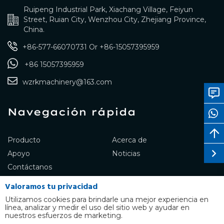
Ruipeng Industrial Park, Xiachang Village, Feiyun
Street, Ruian City, Wenzhou City, Zhejiang Province,
China.
+86-577-66070731
Or
+86-15057395959
+86 15057395959
wzrkmachinery@163.com
Navegación rápida
Producto
Acerca de
Apoyo
Noticias
Contáctanos
Valoramos tu privacidad
Utilizamos cookies para brindarle una mejor experiencia en
línea, analizar y medir el uso del sitio web y ayudar en
Copyright © RUIKANG Co., Ltd.
nuestros esfuerzos de marketing.
TODOS LOS DERECHOS