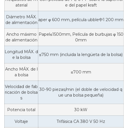
aterial
e del papel kraft
Diámetro MÁX.
aper φ 600 mm, película ubble中1 200 mm
de alimentación
Ancho máximo
Papel≤1500mm, Película de burbujas φ 150
de alimentación
0mm
Longitud MÁX. d
≤750 mm (incluida la lengüeta de la bolsa)
e la bolsa
Ancho MÁX. de l
≤700 mm
a bolsa
Velocidad de fab
30-90 piezas/min (el doble de velocidad q
ricación de bolsa
ue una bolsa pequeña)
s
Potencia total
30 kW
Voltaje
Trifásica CA 380 V 50 Hz