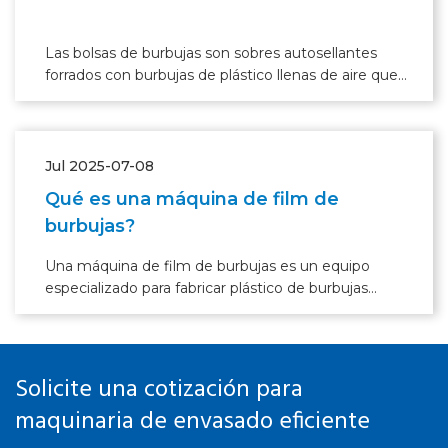
Las bolsas de burbujas son sobres autosellantes
forrados con burbujas de plástico llenas de aire que
brindan una protección liviana y acolchada para
enviar artículos de tamaño pequeño a mediano.
Jul 2025-07-08
Qué es una máquina de film de
burbujas?
Una máquina de film de burbujas es un equipo
especializado para fabricar plástico de burbujas
(burbujas llenas de aire para proteger productos
frágiles).
Solicite una cotización para
maquinaria de envasado eficiente