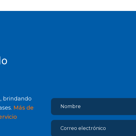
do
n, brindando
ases.
Más de
rvicio